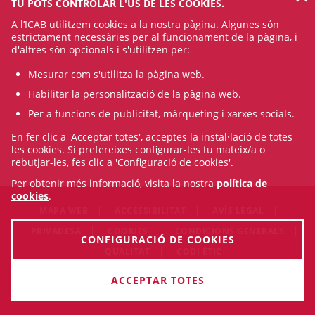
TU POTS CONTROLAR L'ÚS DE LES COOKIES.
A l’ICAB utilitzem cookies a la nostra pàgina. Algunes són
estrictament necessàries per al funcionament de la pàgina, i
d'altres són opcionals i s'utilitzen per:
Mesurar com s'utilitza la pàgina web.
Habilitar la personalització de la pàgina web.
Per a funcions de publicitat, màrqueting i xarxes socials.
En fer clic a 'Acceptar totes', acceptes la instal·lació de totes
les cookies. Si prefereixes configurar-les tu mateix/a o
rebutjar-les, fes clic a 'Configuració de cookies'.
Per obtenir més informació, visita la nostra
política de
cookies
.
MAPA WEB
ACCESSIBILITAT
AVÍS LEGAL
PRIVADESA
COOKIES
CONDICIONS GENERALS
CONFIGURACIÓ DE COOKIES
QUALITAT
CODI ÈTIC
© Sun Aug 09 18:21:04 CEST 2026 Il·lustre Col·legi de
ACCEPTAR TOTES
l'Advocacia de Barcelona. Tots els drets són reservats.