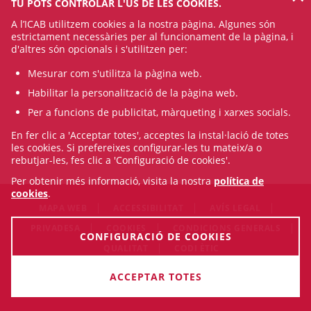
TU POTS CONTROLAR L'ÚS DE LES COOKIES.
A l’ICAB utilitzem cookies a la nostra pàgina. Algunes són
estrictament necessàries per al funcionament de la pàgina, i
d'altres són opcionals i s'utilitzen per:
Mesurar com s'utilitza la pàgina web.
Habilitar la personalització de la pàgina web.
Per a funcions de publicitat, màrqueting i xarxes socials.
En fer clic a 'Acceptar totes', acceptes la instal·lació de totes
les cookies. Si prefereixes configurar-les tu mateix/a o
rebutjar-les, fes clic a 'Configuració de cookies'.
Per obtenir més informació, visita la nostra
política de
cookies
.
MAPA WEB
ACCESSIBILITAT
AVÍS LEGAL
PRIVADESA
COOKIES
CONDICIONS GENERALS
CONFIGURACIÓ DE COOKIES
QUALITAT
CODI ÈTIC
© Sun Aug 09 18:55:28 CEST 2026 Il·lustre Col·legi de
ACCEPTAR TOTES
l'Advocacia de Barcelona. Tots els drets són reservats.