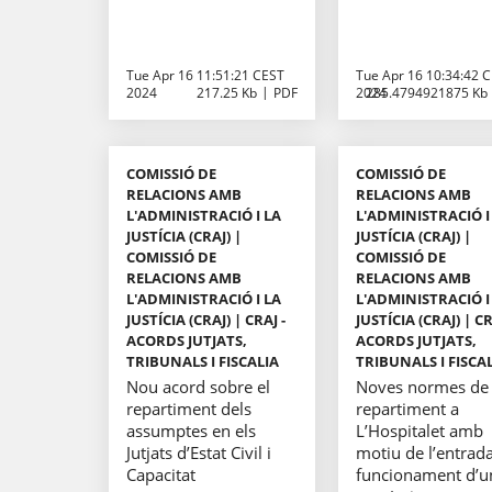
Tue Apr 16 11:51:21 CEST
Tue Apr 16 10:34:42 
2024
217.25 Kb
PDF
2024
285.4794921875 Kb
COMISSIÓ DE
COMISSIÓ DE
RELACIONS AMB
RELACIONS AMB
L'ADMINISTRACIÓ I LA
L'ADMINISTRACIÓ I
JUSTÍCIA (CRAJ) |
JUSTÍCIA (CRAJ) |
COMISSIÓ DE
COMISSIÓ DE
RELACIONS AMB
RELACIONS AMB
L'ADMINISTRACIÓ I LA
L'ADMINISTRACIÓ I
JUSTÍCIA (CRAJ) | CRAJ -
JUSTÍCIA (CRAJ) | CR
ACORDS JUTJATS,
ACORDS JUTJATS,
TRIBUNALS I FISCALIA
TRIBUNALS I FISCA
Nou acord sobre el
Noves normes de
repartiment dels
repartiment a
assumptes en els
L’Hospitalet amb
Jutjats d’Estat Civil i
motiu de l’entrad
Capacitat
funcionament d’u