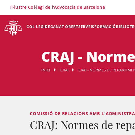
×
Il·lustre Col·legi de l'Advocacia de Barcelona
COL·LEGI
DEGANAT OBERT
SERVEIS
FORMACIÓ
BIBLIOTE
CRAJ - Norme
INICI
CRAJ
CRAJ - NORMES DE REPARTIMENT
COMISSIÓ DE RELACIONS AMB L'ADMINISTRACI
CRAJ: Normes de rep