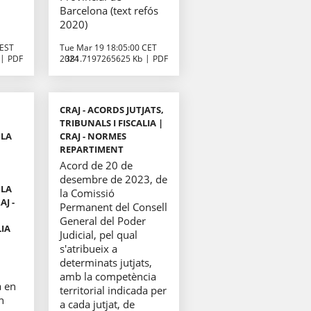
Barcelona (text refós
2020)
CEST
Tue Mar 19 18:05:00 CET
PDF
2024
381.7197265625 Kb
PDF
CRAJ - ACORDS JUTJATS,
TRIBUNALS I FISCALIA |
 LA
CRAJ - NORMES
REPARTIMENT
Acord de 20 de
desembre de 2023, de
 LA
la Comissió
AJ -
Permanent del Consell
General del Poder
LIA
Judicial, pel qual
s'atribueix a
determinats jutjats,
amb la competència
a en
territorial indicada per
n
a cada jutjat, de