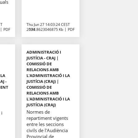
quals
ET
Thu Jun 27 14:03:24 CEST
PDF
2024
193.8623046875 Kb
PDF
ADMINISTRACIÓ I
JUSTÍCIA - CRAJ |
COMISSIÓ DE
RELACIONS AMB
 LA
L'ADMINISTRACIÓ I LA
AJ -
JUSTÍCIA (CRAJ) |
MENT
COMISSIÓ DE
RELACIONS AMB
L'ADMINISTRACIÓ I LA
JUSTÍCIA (CRAJ)
Normes de
 i
repartiment vigents
entre les seccions
civils de l'Audiència
Provincial de