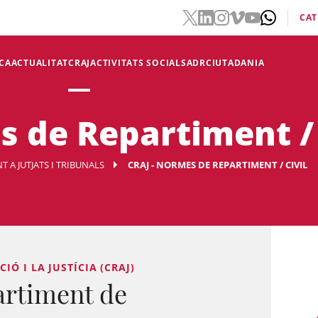
CAT
CA
ACTUALITAT
CRAJ
ACTIVITATS SOCIALS
ADR
CIUTADANIA
s de Repartiment / 
 A JUTJATS I TRIBUNALS
CRAJ - NORMES DE REPARTIMENT / CIVIL
Ó I LA JUSTÍCIA (CRAJ)
artiment de