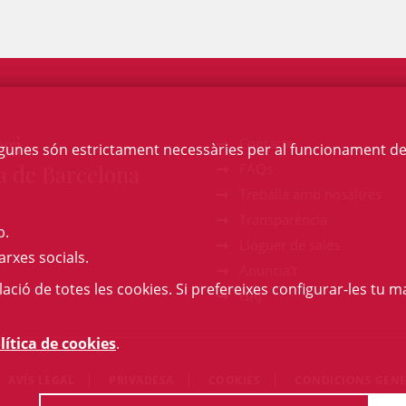
egi
Contacte
Algunes són estrictament necessàries per al funcionament de la
a de Barcelona
FAQs
Treballa amb nosaltres
Transparència
b.
Lloguer de sales
arxes socials.
Anuncia't
l·lació de totes les cookies. Si prefereixes configurar-les tu ma
GAJ
lítica de cookies
.
AVÍS LEGAL
PRIVADESA
COOKIES
CONDICIONS GENE