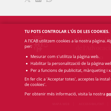
TU POTS CONTROLAR L'ÚS DE LES COOKIES.
Il·lustre Col·l
A l’ICAB utilitzem cookies a la nostra pàgina. 
per:
de l'Advocaci
Mesurar com s'utilitza la pàgina web.
c/ Mallorca, 283
08037 Barcelona
Habilitar la personalització de la pàgina we
Tel. 934 961 880
Per a funcions de publicitat, màrqueting i x
En fer clic a 'Acceptar totes', acceptes la insta
de cookies'.
Per obtenir més informació, visita la nostra
po
MAPA WEB
ACCESSIBILITAT