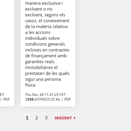
manera exclusiva i
excloent o no
excloent, segons els
casos, el coneixement
de la matèria relativa
a les accions
individuals sobre
condicions generals
incloses en contractes
de finançament amb
garanties reals
immobiliàries el
prestatari de les quals
sigui una persona
física
CET
Thu Dec 28 11:31:29 CET
PDF
2023
194.6376953125 Kb
PDF
1
2
3
SEGÜENT