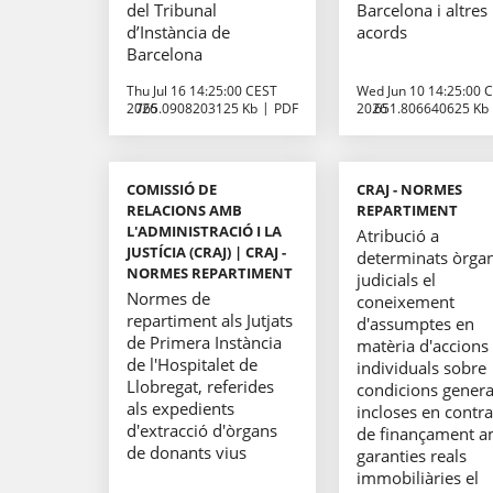
del Tribunal
Barcelona i altres
d’Instància de
acords
Barcelona
Thu Jul 16 14:25:00 CEST
Wed Jun 10 14:25:00 
2026
765.0908203125 Kb
PDF
2026
651.806640625 Kb
COMISSIÓ DE
CRAJ - NORMES
RELACIONS AMB
REPARTIMENT
L'ADMINISTRACIÓ I LA
Atribució a
JUSTÍCIA (CRAJ) | CRAJ -
determinats òrga
NORMES REPARTIMENT
judicials el
Normes de
coneixement
repartiment als Jutjats
d'assumptes en
de Primera Instància
matèria d'accions
de l'Hospitalet de
individuals sobre
Llobregat, referides
condicions genera
als expedients
incloses en contra
d'extracció d'òrgans
de finançament 
de donants vius
garanties reals
immobiliàries el