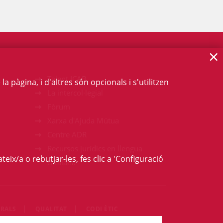
×
Talent ICAB
 pàgina, i d'altres són opcionals i s'utilitzen
La intercol·legial
Fòrum
Xarxa d'Ajuda Mútua
Centre ADR
Recursos jurídics en llengua
teix/a o rebutjar-les, fes clic a 'Configuració
catalana
RALS
QUALITAT
CODI ÈTIC