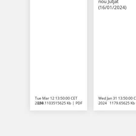
nou Jutjat
(16/01/2024)
Tue Mar 12 13:50:00 CET
Wed Jan 31 13:50:00 
2024
280.1103515625 Kb
PDF
2024
1179.65625 Kb