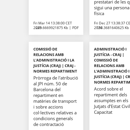
prestatari de les 
sigui una persona
física
Fri Mar 14 13:38:00 CET
Fri Dec 27 13:38:37 C
2025
249.6669921875 Kb
PDF
2024
193.3681640625 Kb
COMISSIÓ DE
ADMINISTRACIÓ I
RELACIONS AMB
JUSTÍCIA - CRAJ |
L'ADMINISTRACIÓ I LA
COMISSIÓ DE
JUSTÍCIA (CRAJ) | CRAJ -
RELACIONS AMB
NORMES REPARTIMENT
L'ADMINISTRACIÓ I
JUSTÍCIA (CRAJ) | CR
Pròrroga de l'atribució
NORMES REPARTI
al JPI núm. 50 de
Acord sobre el
Barcelona del
repartiment dels
repartiment en
assumptes en els
matèries de transport
Jutjats d’Estat Civil
i sobre accions
Capacitat
col·lectives relatives a
condicions generals
de contractació