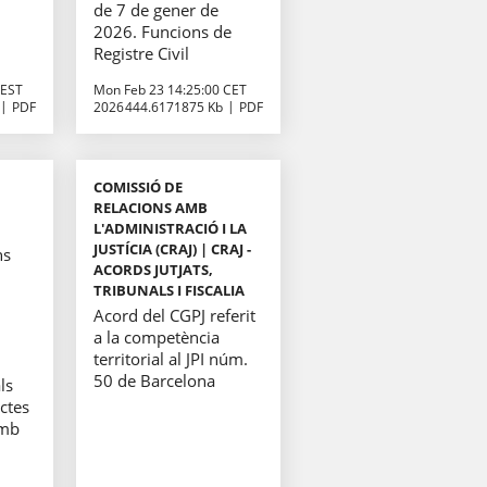
de 7 de gener de
2026. Funcions de
Registre Civil
CEST
Mon Feb 23 14:25:00 CET
PDF
2026
444.6171875 Kb
PDF
COMISSIÓ DE
RELACIONS AMB
L'ADMINISTRACIÓ I LA
JUSTÍCIA (CRAJ) | CRAJ -
ns
ACORDS JUTJATS,
TRIBUNALS I FISCALIA
Acord del CGPJ referit
a la competència
territorial al JPI núm.
50 de Barcelona
ls
ctes
amb