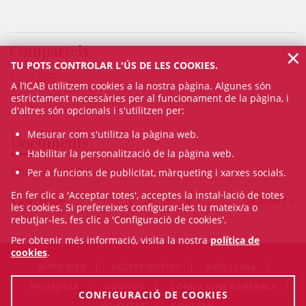
Comparteix
×
TU POTS CONTROLAR L'ÚS DE LES COOKIES.
A l’ICAB utilitzem cookies a la nostra pàgina. Algunes són
estrictament necessàries per al funcionament de la pàgina, i
d'altres són opcionals i s'utilitzen per:
Mesurar com s'utilitza la pàgina web.
Documents
Habilitar la personalització de la pàgina web.
S'han trobat 32 resultats
Per a funcions de publicitat, màrqueting i xarxes socials.
En fer clic a 'Acceptar totes', acceptes la instal·lació de totes
1
2
3
4
ANTERIOR
SEGÜENT
les cookies. Si prefereixes configurar-les tu mateix/a o
rebutjar-les, fes clic a 'Configuració de cookies'.
Per obtenir més informació, visita la nostra
política de
cookies
.
MAPA WEB
ACCESSIBILITAT
AVÍS LEGAL
PRIVADESA
COOKIES
CONDICIONS GENERALS
CONFIGURACIÓ DE COOKIES