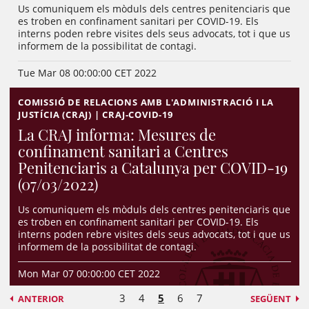
Us comuniquem els mòduls dels centres penitenciaris que
es troben en confinament sanitari per COVID-19. Els
interns poden rebre visites dels seus advocats, tot i que us
informem de la possibilitat de contagi.
Tue Mar 08 00:00:00 CET 2022
COMISSIÓ DE RELACIONS AMB L'ADMINISTRACIÓ I LA
JUSTÍCIA (CRAJ) | CRAJ-COVID-19
La CRAJ informa: Mesures de
confinament sanitari a Centres
Penitenciaris a Catalunya per COVID-19
(07/03/2022)
Us comuniquem els mòduls dels centres penitenciaris que
es troben en confinament sanitari per COVID-19. Els
interns poden rebre visites dels seus advocats, tot i que us
informem de la possibilitat de contagi.
Mon Mar 07 00:00:00 CET 2022
3
4
5
6
7
ANTERIOR
SEGÜENT