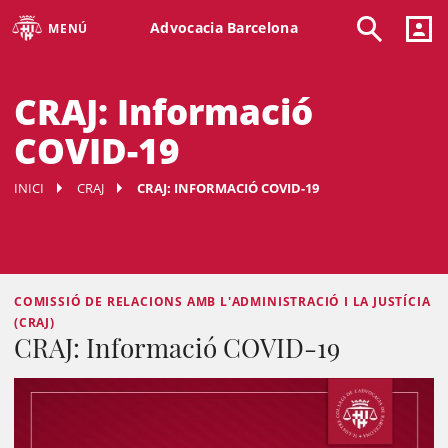
Advocacia Barcelona
MENÚ
CRAJ: Informació
COVID-19
INICI
CRAJ
CRAJ: INFORMACIÓ COVID-19
COMISSIÓ DE RELACIONS AMB L'ADMINISTRACIÓ I LA JUSTÍCIA
(CRAJ)
CRAJ: Informació COVID-19