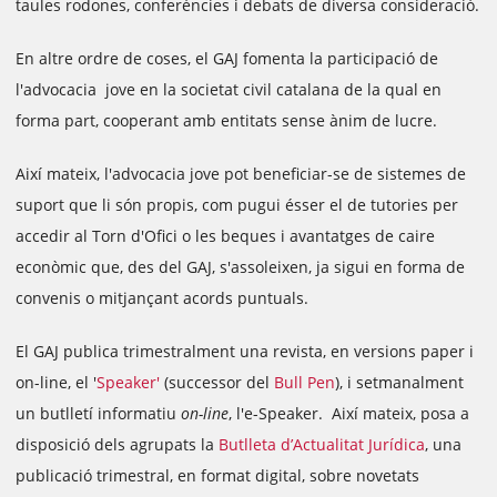
taules rodones, conferències i debats de diversa consideració.
En altre ordre de coses, el GAJ fomenta la participació de
l'advocacia jove en la societat civil catalana de la qual en
forma part, cooperant amb entitats sense ànim de lucre.
Així mateix, l'advocacia jove pot beneficiar-se de sistemes de
suport que li són propis, com pugui ésser el de tutories per
accedir al Torn d'Ofici o les beques i avantatges de caire
econòmic que, des del GAJ, s'assoleixen, ja sigui en forma de
convenis o mitjançant acords puntuals.
El GAJ publica trimestralment una revista, en versions paper i
on-line, el '
Speaker'
(successor del
Bull Pen
), i setmanalment
un butlletí informatiu
on-line
, l'e-Speaker. Així mateix, posa a
disposició dels agrupats la
Butlleta d’Actualitat Jurídica
, una
publicació trimestral, en format digital, sobre novetats