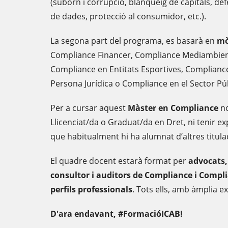
(suborn i corrupció, blanqueig de capitals, de
de dades, protecció al consumidor, etc.).
La segona part del programa, es basarà en
mò
Compliance Financer, Compliance Mediambient
Compliance en Entitats Esportives, Compliance 
Persona Jurídica o Compliance en el Sector Púb
Per a cursar aquest
Màster en Compliance
no
Llicenciat/da o Graduat/da en Dret, ni tenir ex
que habitualment hi ha alumnat d’altres titul
El quadre docent estarà format per
advocats,
consultor i auditors de Compliance i Complia
perfils professionals
. Tots ells, amb àmplia e
D'ara endavant, #FormacióICAB!