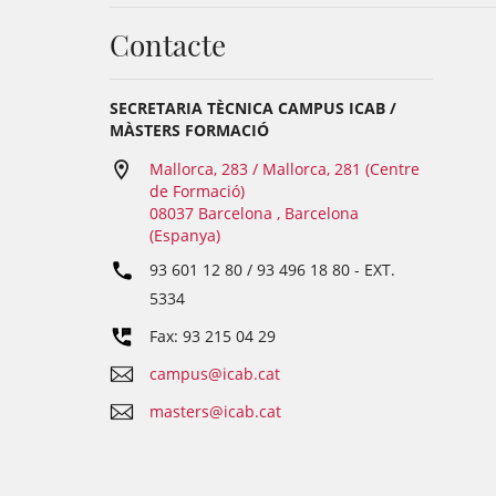
Contacte
SECRETARIA TÈCNICA CAMPUS ICAB /
MÀSTERS FORMACIÓ
Mallorca, 283 / Mallorca, 281 (Centre
de Formació)
08037 Barcelona , Barcelona
(Espanya)
93 601 12 80 / 93 496 18 80
- EXT.
5334
Fax: 93 215 04 29
campus@icab.cat
masters@icab.cat