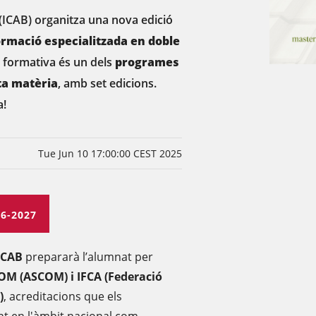
a (ICAB) organitza una nova edició
ormació especialitzada en doble
 formativa és un dels
programes
ta matèria
, amb set edicions.
a!
Tue Jun 10 17:00:00 CEST 2025
6-2027
ICAB
prepararà l’alumnat per
COM (ASCOM) i IFCA (Federació
)
, acreditacions que els