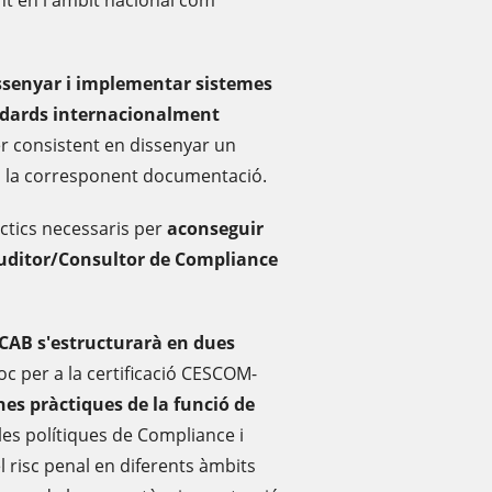
nt en l'àmbit nacional com
issenyar i implementar sistemes
àndards internacionalment
ter consistent en dissenyar un
la corresponent documentació.
ràctics necessaris per
aconseguir
Auditor/Consultor de Compliance
CAB s'estructurarà en dues
oc per a la certificació CESCOM-
nes pràctiques de la funció de
 les polítiques de Compliance i
l risc penal en diferents àmbits