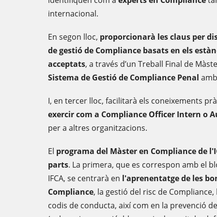
identifiquen com a
experts en Compliance
ta
internacional.
En segon lloc,
proporcionarà les claus per d
de gestió de Compliance basats en els est
acceptats
, a través d’un Treball Final de Màs
Sistema de Gestió de Compliance Penal
amb 
I, en tercer lloc, facilitarà els coneixements p
exercir com a Compliance Officer Intern o 
per a altres organitzacions.
El
programa del Màster en Compliance de l'I
parts
. La primera, que es correspon amb el bl
IFCA, se centrarà en
l'aprenentatge de les bo
Compliance
, la gestió del risc de Compliance,
codis de conducta, així com en la prevenció de