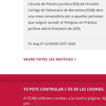
L’Escola de Pràctica Jurídica (EPJ) de l'Il·lustre
Col·legi de l’Advocacia de Barcelona (ICAB) obre
una nova convocatòria per a aquelles persones
que vulguin accedir al Postgrau en Pràctica
Jurídica edició d'octubre de 2026.
Fri Aug 07 22:00:00 CEST 2026
VEURE TOTES LES NOTÍCIES
TU POTS CONTROLAR L'ÚS DE LES COOKIES.
Il·lustre Col·l
A l’ICAB utilitzem cookies a la nostra pàgina. 
per:
de l'Advocaci