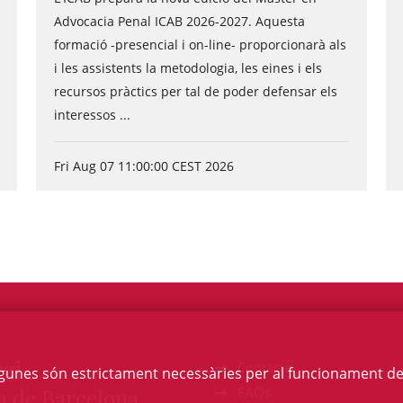
Advocacia Penal ICAB 2026-2027. Aquesta
formació -presencial i on-line- proporcionarà als
i les assistents la metodologia, les eines i els
recursos pràctics per tal de poder defensar els
interessos ...
Fri Aug 07 11:00:00 CEST 2026
egi
Contacte
Algunes són estrictament necessàries per al funcionament de la
a de Barcelona
FAQs