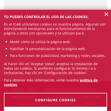
×
Wed Apr 29 10:17:00 CEST 2026
TÚ PUEDES CONTROLAR EL USO DE LAS COOKIES.
OFFICE SHIFT AND ASSISTANCE TO THE DETAINEE
En el ICAB utilizamos cookies en nuestra página. Algunas son
estrictamente necesarias para el funcionamiento de la
página, y otros son opcionales y se utilizan para:
Medir cómo se utiliza la página web.
Habilitar la personalización de la página web.
Para funciones de publicidad, marketing y redes sociales.
Tue Apr 28 11:09:00 CEST 2026
Al hacer clic en 'Aceptar todas', aceptas la instalación de
4
5
6
7
8
PREVIOUS
NEXT
todas las cookies. Si prefieres configurar tú mismo / a o
rechazarlas, haz clic en 'Configuración de cookies'.
Para obtener más información, visite nuestra
política de
cookies
.
ETHICAL CODE
COOKIES TERMS & CONDITIONS
PRIVACY POLICY
RECORDING TEMS & CONDITIONS
CONFIGURE COOKIES
LEGAL NOTICE
ACCESSIBILITY
SITEMAP