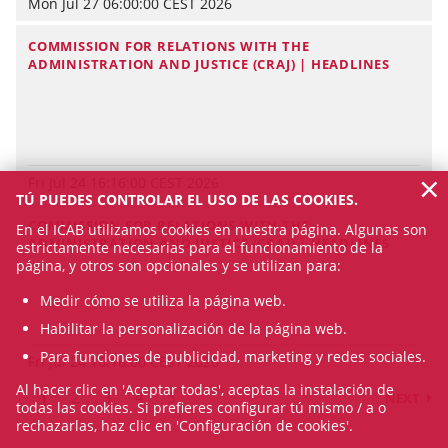
Mon Jul 27 06:00:00 CEST 2026
COMMISSION FOR RELATIONS WITH THE
ADMINISTRATION AND JUSTICE (CRAJ) | HEADLINES
×
Fri Jul 24 16:16:00 CEST 2026
TÚ PUEDES CONTROLAR EL USO DE LAS COOKIES.
COMMISSION FOR RELATIONS WITH THE
En el ICAB utilizamos cookies en nuestra página. Algunas son
ADMINISTRATION AND JUSTICE (CRAJ) | HEADLINES
estrictamente necesarias para el funcionamiento de la
página, y otros son opcionales y se utilizan para:
Medir cómo se utiliza la página web.
Habilitar la personalización de la página web.
Para funciones de publicidad, marketing y redes sociales.
Fri Jul 24 16:16:00 CEST 2026
Al hacer clic en 'Aceptar todas', aceptas la instalación de
1
2
3
4
5
NEXT
todas las cookies. Si prefieres configurar tú mismo / a o
rechazarlas, haz clic en 'Configuración de cookies'.