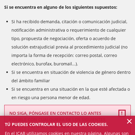
Si se encuentra en alguno de los siguientes supuestos:
Si ha recibido demanda, citación o comunicación judicial,
notificación administrativa o requerimiento de cualquier
tipo, propuesta de negociación, oferta o acuerdo de
solución extrajudicial previa al procedimiento judicial (no
importa la forma de recepción: correo postal, correo
electrónico, burofax, buromail...).
Si se encuentra en situación de violencia de género dentro
del ámbito familiar
Si se encuentra en una situación en la que esté afectada o
en riesgo una persona menor de edad.
NO SIGA, PÓNGASE EN CONTACTO LO ANTES
×
POSIBLE CON CUALQUIERA DE LOS SIGUIENTES
TÚ PUEDES CONTROLAR EL USO DE LAS COOKIES.
PUNTOS SOJ-GAC.
Pulse aquí
En el ICAB utilizamos cookies en nuestra página. Algunas son