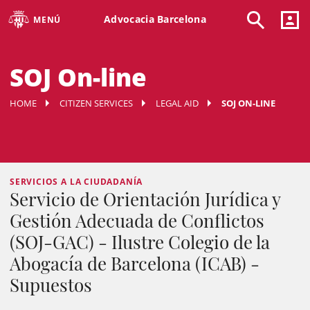
Advocacia Barcelona
MENÚ
SOJ On-line
HOME
CITIZEN SERVICES
LEGAL AID
SOJ ON-LINE
SERVICIOS A LA CIUDADANÍA
Servicio de Orientación Jurídica y
Gestión Adecuada de Conflictos
(SOJ-GAC) - Ilustre Colegio de la
Abogacía de Barcelona (ICAB) -
Supuestos