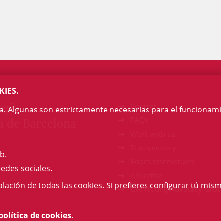
KIES.
egi
Contact
na. Algunas son estrictamente necesarias para el funcionami
a de Barcelona
FAQs
Work with us
Transparency
b.
Room reservations
redes sociales.
Advertise
talación de todas las cookies. Si prefieres configurar tú mism
GAJ (Young Advocacy Grou
política de cookies
.