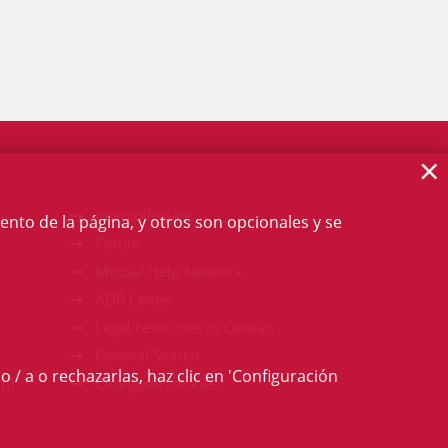
×
Intercollegiate
ento de la página, y otros son opcionales y se
Forum
Mutual Help Network
ADR Center
Legal resources in Catalan
General Search
o / a o rechazarlas, haz clic en 'Configuración
p)
Configure cookies