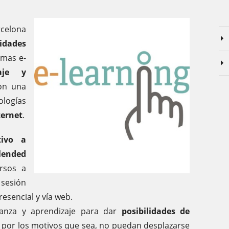
rcelona
idades
rmas e-
zaje y
con una
ologías
ternet
.
tivo a
ended
ursos a
 sesión
esencial y vía web.
nza y aprendizaje para dar
posibilidades de
 por los motivos que sea, no puedan desplazarse