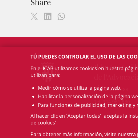
Share
TÚ PUEDES CONTROLAR EL USO DE LAS COO
Il·lustre Col·l
En el ICAB utilizamos cookies en nuestra pági
utilizan para:
de l'Advocaci
Medir cómo se utiliza la página web.
c/ Mallorca, 283
08037 Barcelona
Habilitar la personalización de la página we
Tel. 934 961 880
Para funciones de publicidad, marketing y 
Al hacer clic en 'Aceptar todas', aceptas la ins
de cookies'.
Para obtener más información, visite nuestra