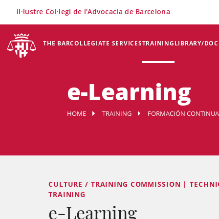
×
Il·lustre Col·legi de l'Advocacia de Barcelona
THE BAR
COLLEGIATE SERVICES
TRAINING
LIBRARY/DO
e-Learning
HOME
TRAINING
FORMACIÓN CONTINUA
CULTURE / TRAINING COMMISSION | TECHNI
TRAINING
e-Learning