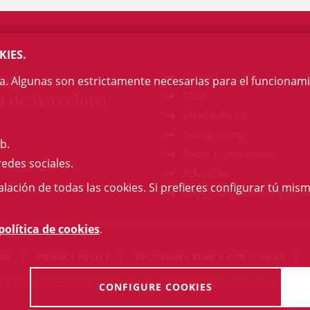
KIES.
egi
Contact
na. Algunas son estrictamente necesarias para el funcionami
a de Barcelona
FAQs
Work with us
Transparency
b.
Room reservations
redes sociales.
Advertise
talación de todas las cookies. Si prefieres configurar tú mism
GAJ (Young Advocacy Grou
política de cookies
.
ONS
PRIVACY POLICY
RECORDING TEMS & CONDITIONS
13:36:11 CEST 2026 Il·lustre Col·legi de l'Advocacia de Barcelona. All r
CONFIGURE COOKIES