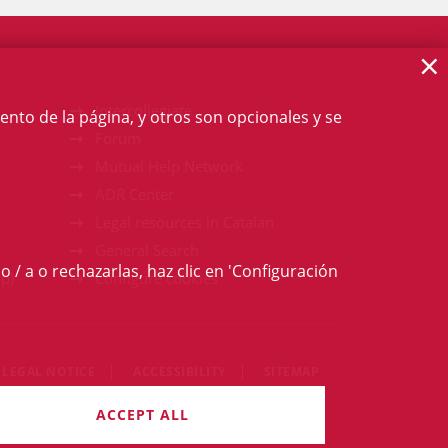
×
Intercollegiate
ento de la página, y otros son opcionales y se
Forum
Mutual Help Network
ADR Center
Legal resources in Catalan
General Search
o / a o rechazarlas, haz clic en 'Configuración
p)
Configure cookies
LEGAL NOTICE
ACCESSIBILITY
SITEMAP
igths reserved
ACCEPT ALL