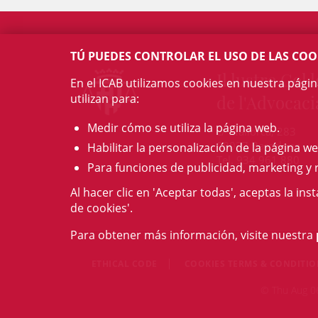
TÚ PUEDES CONTROLAR EL USO DE LAS COO
Il·lustre Col·l
En el ICAB utilizamos cookies en nuestra pági
utilizan para:
de l'Advocaci
Medir cómo se utiliza la página web.
c/ Mallorca, 283
08037 Barcelona
Habilitar la personalización de la página we
Tel. 934 961 880
Para funciones de publicidad, marketing y 
Al hacer clic en 'Aceptar todas', aceptas la ins
de cookies'.
Para obtener más información, visite nuestra
ETHICAL CODE
COOKIES TERMS & CONDITI
© Thu Aug 06 