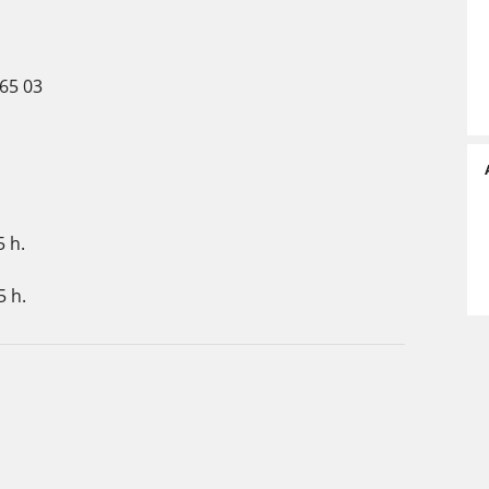
 65 03
5 h.
5 h.