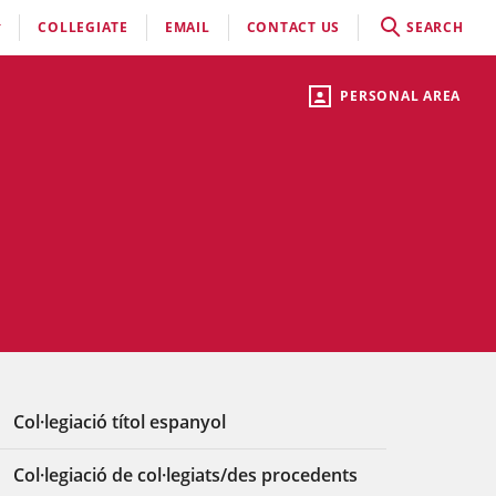
COLLEGIATE
EMAIL
CONTACT US
SEARCH
PERSONAL AREA
Col·legiació títol espanyol
Col·legiació de col·legiats/des procedents