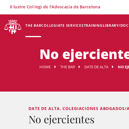
×
Il·lustre Col·legi de l'Advocacia de Barcelona
THE BAR
COLLEGIATE SERVICES
TRAINING
LIBRARY/DO
No ejercient
HOME
THE BAR
DATE DE ALTA
NO EJ
DATE DE ALTA. COLEGIACIONES ABOGADOS/A
No ejercientes