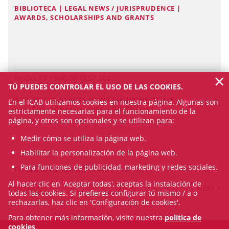
BIBLIOTECA | LEGAL NEWS / JURISPRUDENCE |
AWARDS, SCHOLARSHIPS AND GRANTS
×
Fri Oct 17 13:00:00 CEST 2025
TÚ PUEDES CONTROLAR EL USO DE LAS COOKIES.
BIBLIOTECA | LEGAL NEWS / JURISPRUDENCE |
En el ICAB utilizamos cookies en nuestra página. Algunas son
AWARDS, SCHOLARSHIPS AND GRANTS
estrictamente necesarias para el funcionamiento de la
página, y otros son opcionales y se utilizan para:
Medir cómo se utiliza la página web.
Habilitar la personalización de la página web.
Para funciones de publicidad, marketing y redes sociales.
Fri Oct 10 13:00:00 CEST 2025
Al hacer clic en 'Aceptar todas', aceptas la instalación de
3
4
5
6
7
PREVIOUS
NEXT
todas las cookies. Si prefieres configurar tú mismo / a o
rechazarlas, haz clic en 'Configuración de cookies'.
Para obtener más información, visite nuestra
política de
cookies
.