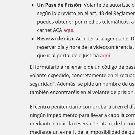
Un Pase de Prisión
: Volante de autorizac
según lo previsto en el art. 48 del Reglam
puedes obtener por medios telemáticos, a 
carnet ACA
aquí
.
Reserva de cita:
Acceder a la agenda del D
reservar día y hora de la videoconferencia.
que ir al portal de e-Justicia
aquí.
El formulario a rellenar pide un código de pa
volante expedido, concretamente en el recuad
seguridad". Además, se pide un nombre de us
también encontraréis en el volante de prisión.
El centro penitenciario comprobará si en el dí
ningún impedimento para llevar a cabo la com
mediante e-mail, la reserva de cita o, de lo co
mediante un e-mail , de la imposibilidad de que