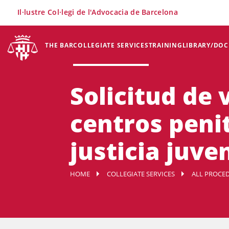
×
Il·lustre Col·legi de l'Advocacia de Barcelona
THE BAR
COLLEGIATE SERVICES
TRAINING
LIBRARY/DO
Solicitud de 
centros penit
justicia juven
HOME
COLLEGIATE SERVICES
ALL PROCED