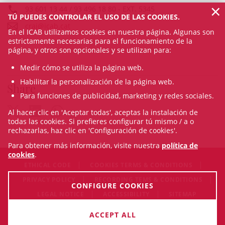
×
93 601 13 44 / 93 496 18 80
- EXT.
5345
TÚ PUEDES CONTROLAR EL USO DE LAS COOKIES.
craj@icab.cat
En el ICAB utilizamos cookies en nuestra página. Algunas son
estrictamente necesarias para el funcionamiento de la
página, y otros son opcionales y se utilizan para:
Medir cómo se utiliza la página web.
Habilitar la personalización de la página web.
Share
Para funciones de publicidad, marketing y redes sociales.
Al hacer clic en 'Aceptar todas', aceptas la instalación de
todas las cookies. Si prefieres configurar tú mismo / a o
rechazarlas, haz clic en 'Configuración de cookies'.
Para obtener más información, visite nuestra
política de
cookies
.
ETHICAL CODE
COOKIES TERMS & CONDITIONS
PRIVACY POLICY
RECORDING TEMS & CONDITIONS
CONFIGURE COOKIES
LEGAL NOTICE
ACCESSIBILITY
SITEMAP
© Thu Aug 06 16:17:43 CEST 2026 Il·lustre Col·legi de
ACCEPT ALL
l'Advocacia de Barcelona. All rigths reserved