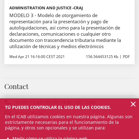
ADMINISTRATION AND JUSTICE -CRAJ
MODELO 3 - Modelo de otorgamiento de
representación para la presentación y pago de
autoliquidaciones, así como para la presentación de
declaraciones, comunicaciones o cualquier otro
documento con trascendencia tributaria mediante la
utilización de técnicas y medios electrónicos
Wed Apr 21 16:16:00 CEST 2021
156.564453125 Kb
PDF
Contact
×
93 601 13 44 / 93 496 18 80
- EXT.
5345
TÚ PUEDES CONTROLAR EL USO DE LAS COOKIES.
craj@icab.cat
En el ICAB utilizamos cookies en nuestra página. Algunas son
estrictamente necesarias para el funcionamiento de la
página, y otros son opcionales y se utilizan para:
Medir cómo se utiliza la página web.