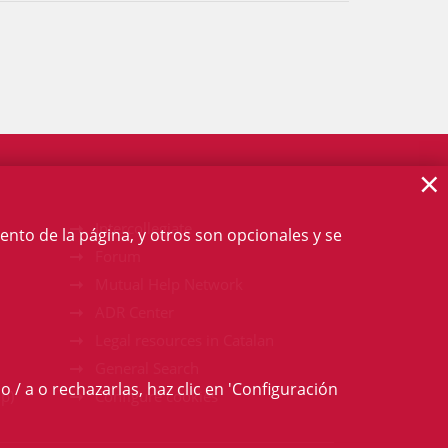
×
Intercollegiate
ento de la página, y otros son opcionales y se
Forum
Mutual Help Network
ADR Center
Legal resources in Catalan
General Search
o / a o rechazarlas, haz clic en 'Configuración
p)
Configure cookies