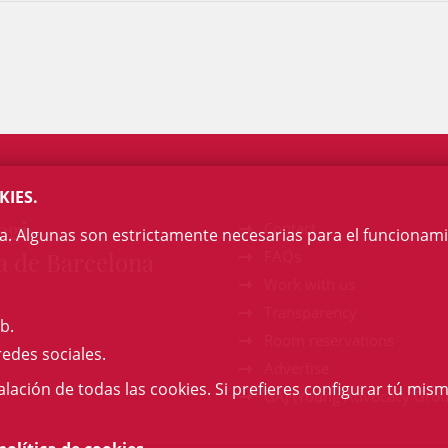
KIES.
egi
Contact
na. Algunas son estrictamente necesarias para el funcionami
a de Barcelona
FAQs
Work with us
Transparency
b.
Room reservations
redes sociales.
Advertise
talación de todas las cookies. Si prefieres configurar tú mism
GAJ (Young Advocacy Grou