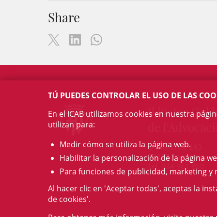
Share
TÚ PUEDES CONTROLAR EL USO DE LAS COO
Il·lustre Col·l
En el ICAB utilizamos cookies en nuestra pági
utilizan para:
de l'Advocaci
Medir cómo se utiliza la página web.
c/ Mallorca, 283
08037 Barcelona
Habilitar la personalización de la página we
Tel. 934 961 880
Para funciones de publicidad, marketing y 
Al hacer clic en 'Aceptar todas', aceptas la ins
de cookies'.