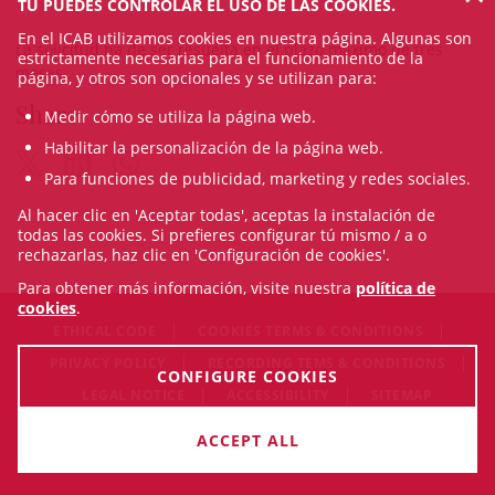
TÚ PUEDES CONTROLAR EL USO DE LAS COOKIES.
En el ICAB utilizamos cookies en nuestra página. Algunas son
La solicitud ha de ser resuelta en el plazo máximo de tres
estrictamente necesarias para el funcionamiento de la
meses.
página, y otros son opcionales y se utilizan para:
Share
Medir cómo se utiliza la página web.
Habilitar la personalización de la página web.
Para funciones de publicidad, marketing y redes sociales.
Al hacer clic en 'Aceptar todas', aceptas la instalación de
todas las cookies. Si prefieres configurar tú mismo / a o
rechazarlas, haz clic en 'Configuración de cookies'.
Para obtener más información, visite nuestra
política de
cookies
.
ETHICAL CODE
COOKIES TERMS & CONDITIONS
PRIVACY POLICY
RECORDING TEMS & CONDITIONS
CONFIGURE COOKIES
LEGAL NOTICE
ACCESSIBILITY
SITEMAP
© Sun Aug 09 19:42:20 CEST 2026 Il·lustre Col·legi de
ACCEPT ALL
l'Advocacia de Barcelona. All rigths reserved