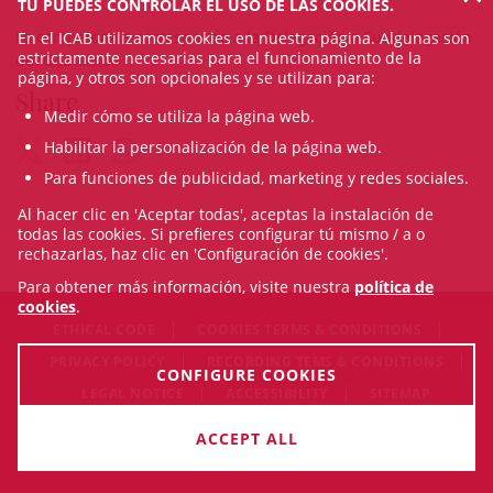
TÚ PUEDES CONTROLAR EL USO DE LAS COOKIES.
La competencia corresponde a la Delegación o Subdelegación
En el ICAB utilizamos cookies en nuestra página. Algunas son
estrictamente necesarias para el funcionamiento de la
del Gobierno.
página, y otros son opcionales y se utilizan para:
Share
Medir cómo se utiliza la página web.
Habilitar la personalización de la página web.
Para funciones de publicidad, marketing y redes sociales.
Al hacer clic en 'Aceptar todas', aceptas la instalación de
todas las cookies. Si prefieres configurar tú mismo / a o
rechazarlas, haz clic en 'Configuración de cookies'.
Para obtener más información, visite nuestra
política de
cookies
.
ETHICAL CODE
COOKIES TERMS & CONDITIONS
PRIVACY POLICY
RECORDING TEMS & CONDITIONS
CONFIGURE COOKIES
LEGAL NOTICE
ACCESSIBILITY
SITEMAP
© Sat Aug 08 14:59:12 CEST 2026 Il·lustre Col·legi de l'Advocacia
ACCEPT ALL
de Barcelona. All rigths reserved