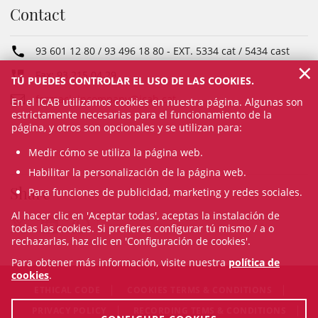
Contact
93 601 12 80 / 93 496 18 80
- EXT.
5334 cat / 5434 cast
×
Fax: 93 215 04 29
TÚ PUEDES CONTROLAR EL USO DE LAS COOKIES.
formacioincompany@icab.cat
En el ICAB utilizamos cookies en nuestra página. Algunas son
estrictamente necesarias para el funcionamiento de la
página, y otros son opcionales y se utilizan para:
Medir cómo se utiliza la página web.
Habilitar la personalización de la página web.
Share
Para funciones de publicidad, marketing y redes sociales.
Al hacer clic en 'Aceptar todas', aceptas la instalación de
todas las cookies. Si prefieres configurar tú mismo / a o
rechazarlas, haz clic en 'Configuración de cookies'.
Para obtener más información, visite nuestra
política de
cookies
.
ETHICAL CODE
COOKIES TERMS & CONDITIONS
PRIVACY POLICY
RECORDING TEMS & CONDITIONS