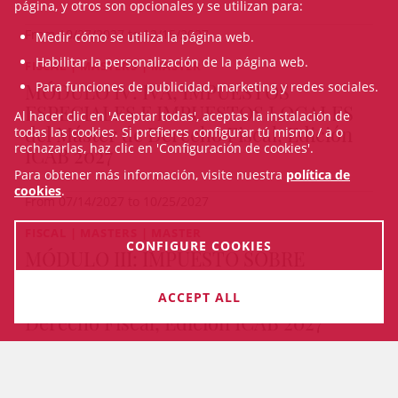
página, y otros son opcionales y se utilizan para:
From 10/27/2027 to 12/15/2027
Medir cómo se utiliza la página web.
Habilitar la personalización de la página web.
FISCAL | MASTERS | MASTER
MÓDULO IV: IVA, IMPUESTOS
Para funciones de publicidad, marketing y redes sociales.
ESPECIALES E IMPUESTOS LOCALES
Al hacer clic en 'Aceptar todas', aceptas la instalación de
del Máster de Derecho Fiscal, Edición
todas las cookies. Si prefieres configurar tú mismo / a o
rechazarlas, haz clic en 'Configuración de cookies'.
ICAB 2027
Para obtener más información, visite nuestra
política de
cookies
.
From 07/14/2027 to 10/25/2027
FISCAL | MASTERS | MASTER
CONFIGURE COOKIES
MÓDULO III: IMPUESTO SOBRE
SOCIEDADES Y FISCALIDAD DE LOS
NO RESIDENTES del Máster de
ACCEPT ALL
Derecho Fiscal, Edición ICAB 2027
IN-PERSON & ON-LINE
From 05/24/2027 to 07/12/2027