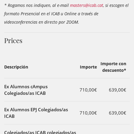
* Rogamos nos indiquen, al e-mail
masters@icab.cat
, si escogen el
formato Presencial en el ICAB u Online a través de
videoconferencias en directo por ZOOM.
Prices
Importe con
Descripción
Importe
descuento*
Ex Alumnos cAmpus
710,00€
639,00€
Colegiados/as ICAB
Ex Alumnos EPJ Colegiados/as
710,00€
639,00€
ICAB
Colegiados/as ICAB colegiados/as