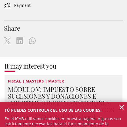
Payment
Share
It may interest you
FISCAL | MASTERS | MASTER
MÓDULO V: IMPUESTO SOBRE
SUCESIONES Y DONACIONES E
IMPUESTO SOBRE TRANSMISIONES
×
PATRIMONIALES Y ACTOS JURÍDICOS
TÚ PUEDES CONTROLAR EL USO DE LAS COOKIES.
DOCUMENTADOS del Máster de
En el ICAB utilizamos cookies en nuestra página. Algunas son
Derecho Fiscal, Edición ICAB 2027
estrictamente necesarias para el funcionamiento de la