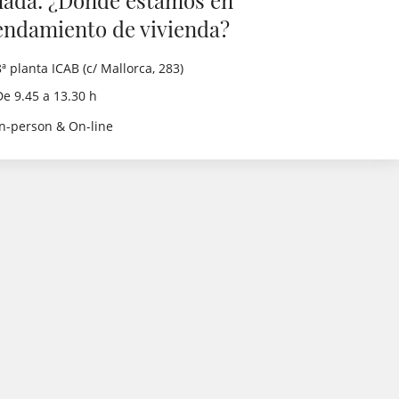
nada: ¿Dónde estamos en
endamiento de vivienda?
8ª planta ICAB (c/ Mallorca, 283)
De 9.45 a 13.30 h
In-person & On-line