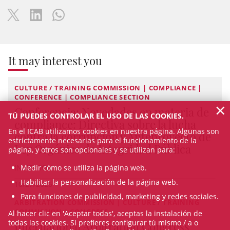
It may interest you
CULTURE / TRAINING COMMISSION | COMPLIANCE |
CONFERENCE | COMPLIANCE SECTION
×
Conferencia: Novedades en materia de
TÚ PUEDES CONTROLAR EL USO DE LAS COOKIES.
compliance: Directiva sobre la lucha
En el ICAB utilizamos cookies en nuestra página. Algunas son
contra la corrupción y Anteproyecto de
estrictamente necesarias para el funcionamiento de la
Ley Orgánica de Integridad Pública
página, y otros son opcionales y se utilizan para:
IN-PERSON
Medir cómo se utiliza la página web.
Habilitar la personalización de la página web.
10/27/2026
Para funciones de publicidad, marketing y redes sociales.
ARBITRATION COMMISSION | CULTURE / TRAINING
COMMISSION | CONGRESS
Al hacer clic en 'Aceptar todas', aceptas la instalación de
todas las cookies. Si prefieres configurar tú mismo / a o
International Arbitration Congress