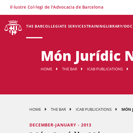
×
Il·lustre Col·legi de l'Advocacia de Barcelona
THE BAR
COLLEGIATE SERVICES
TRAINING
LIBRARY/DO
Món Jurídic 
HOME
THE BAR
ICAB PUBLICATIONS
HOME
THE BAR
ICAB PUBLICATIONS
MÓN J
DECEMBER-JANUARY - 2013