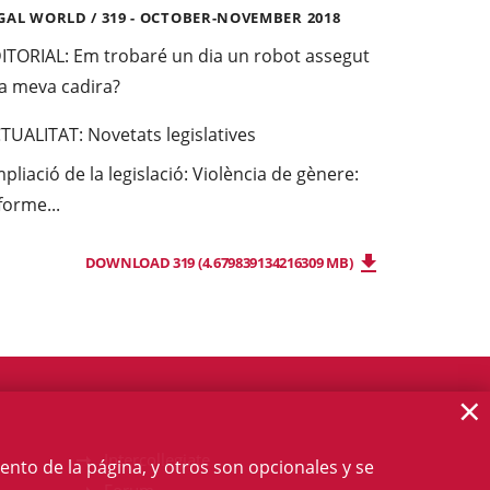
GAL WORLD / 319 - OCTOBER-NOVEMBER 2018
ITORIAL:
Em trobaré un dia un robot assegut
la meva cadira?
TUALITAT:
Novetats legislatives
pliació de la legislació: Violència de gènere:
forme...
DOWNLOAD 319 (4.679839134216309 MB)
×
Intercollegiate
ento de la página, y otros son opcionales y se