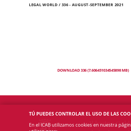
LEGAL WORLD / 336 - AUGUST-SEPTEMBER 2021
DOWNLOAD 336 (7.606451034545898 MB)
TÚ PUEDES CONTROLAR EL USO DE LAS COO
Il·lustre Col·l
En el ICAB utilizamos cookies en nuestra pági