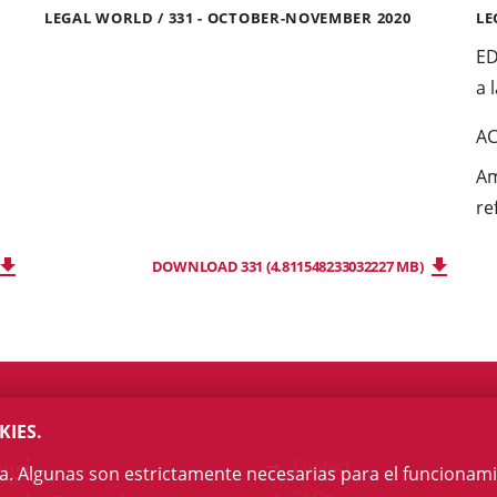
LEGAL WORLD / 331 - OCTOBER-NOVEMBER 2020
LE
ED
a 
AC
Am
re
DOWNLOAD 331 (4.811548233032227 MB)
KIES.
egi
Contact
na. Algunas son estrictamente necesarias para el funcionami