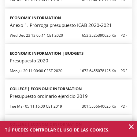
ECONOMIC INFORMATION
Anexo 1. Prórroga presupuesto ICAB 2020-2021
Wed Dec 23 13:05:11 CET 2020
653.3525390625 Kb
PDF
ECONOMIC INFORMATION | BUDGETS
Presupuesto 2020
Mon Jul 20 11:00:00 CEST 2020
1672.6455078125 Kb
PDF
COLLEGE | ECONOMIC INFORMATION
Presupuesto ordinario ejercicio 2019
Tue Mar 05 11:16:00 CET 2019
301.5556640625 Kb
PDF
×
COLLEGE | ECONOMIC INFORMATION
TÚ PUEDES CONTROLAR EL USO DE LAS COOKIES.
Presupuesto ICAB 2018