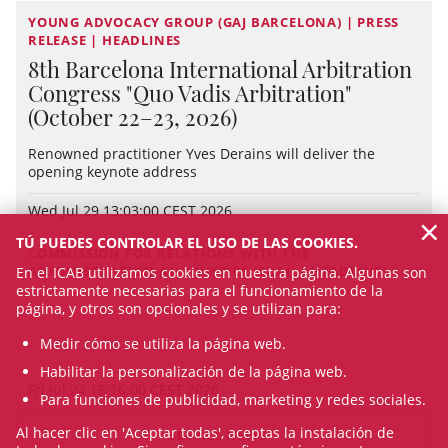
YOUNG ADVOCACY GROUP (GAJ BARCELONA) | PRESS
RELEASE | HEADLINES
8th Barcelona International Arbitration
Congress "Quo Vadis Arbitration"
(October 22–23, 2026)
Renowned practitioner Yves Derains will deliver the
opening keynote address
Wed Jul 29 13:03:00 CEST 2026
×
TÚ PUEDES CONTROLAR EL USO DE LAS COOKIES.
COMMISSION FOR RELATIONS WITH THE
ADMINISTRATION AND JUSTICE (CRAJ) | HEADLINES
En el ICAB utilizamos cookies en nuestra página. Algunas son
estrictamente necesarias para el funcionamiento de la
página, y otros son opcionales y se utilizan para:
Medir cómo se utiliza la página web.
Habilitar la personalización de la página web.
Fri Jul 24 16:16:00 CEST 2026
Para funciones de publicidad, marketing y redes sociales.
Al hacer clic en 'Aceptar todas', aceptas la instalación de
SEE ALL NEWS