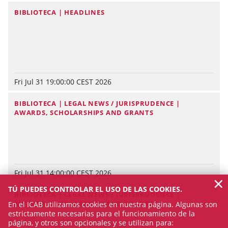
BIBLIOTECA | HEADLINES
Fri Jul 31 19:00:00 CEST 2026
BIBLIOTECA | LEGAL NEWS / JURISPRUDENCE |
AWARDS, SCHOLARSHIPS AND GRANTS
Fri Jul 31 14:00:00 CEST 2026
×
TÚ PUEDES CONTROLAR EL USO DE LAS COOKIES.
BIBLIOTECA | LEGAL NEWS / JURISPRUDENCE |
AWARDS, SCHOLARSHIPS AND GRANTS
En el ICAB utilizamos cookies en nuestra página. Algunas son
estrictamente necesarias para el funcionamiento de la
página, y otros son opcionales y se utilizan para: