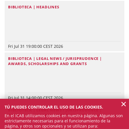
BIBLIOTECA | HEADLINES
Fri Jul 31 19:00:00 CEST 2026
BIBLIOTECA | LEGAL NEWS / JURISPRUDENCE |
AWARDS, SCHOLARSHIPS AND GRANTS
Fri Jul 31 14:00:00 CEST 2026
×
TÚ PUEDES CONTROLAR EL USO DE LAS COOKIES.
BIBLIOTECA | LEGAL NEWS / JURISPRUDENCE |
AWARDS, SCHOLARSHIPS AND GRANTS
En el ICAB utilizamos cookies en nuestra página. Algunas son
estrictamente necesarias para el funcionamiento de la
página, y otros son opcionales y se utilizan para: