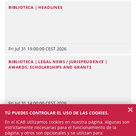
BIBLIOTECA | HEADLINES
Fri Jul 31 19:00:00 CEST 2026
BIBLIOTECA | LEGAL NEWS / JURISPRUDENCE |
AWARDS, SCHOLARSHIPS AND GRANTS
Fri Jul 31 14:00:00 CEST 2026
×
TÚ PUEDES CONTROLAR EL USO DE LAS COOKIES.
BIBLIOTECA | LEGAL NEWS / JURISPRUDENCE |
AWARDS, SCHOLARSHIPS AND GRANTS
En el ICAB utilizamos cookies en nuestra página. Algunas son
estrictamente necesarias para el funcionamiento de la
página, y otros son opcionales y se utilizan para: