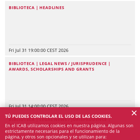
BIBLIOTECA | HEADLINES
Fri Jul 31 19:00:00 CEST 2026
BIBLIOTECA | LEGAL NEWS / JURISPRUDENCE |
AWARDS, SCHOLARSHIPS AND GRANTS
Fri Jul 31 14:00:00 CEST 2026
×
TÚ PUEDES CONTROLAR EL USO DE LAS COOKIES.
BIBLIOTECA | LEGAL NEWS / JURISPRUDENCE |
AWARDS, SCHOLARSHIPS AND GRANTS
En el ICAB utilizamos cookies en nuestra página. Algunas son
estrictamente necesarias para el funcionamiento de la
página, y otros son opcionales y se utilizan para: