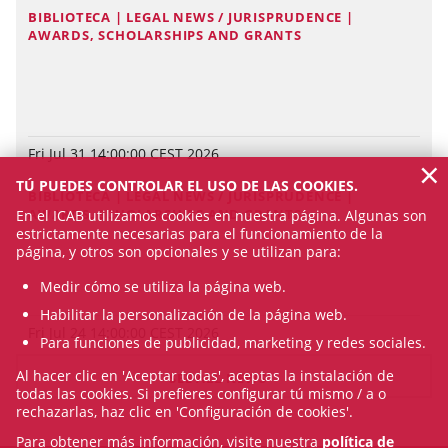
BIBLIOTECA | LEGAL NEWS / JURISPRUDENCE |
AWARDS, SCHOLARSHIPS AND GRANTS
Fri Jul 31 14:00:00 CEST 2026
×
TÚ PUEDES CONTROLAR EL USO DE LAS COOKIES.
BIBLIOTECA | LEGAL NEWS / JURISPRUDENCE |
AWARDS, SCHOLARSHIPS AND GRANTS
En el ICAB utilizamos cookies en nuestra página. Algunas son
estrictamente necesarias para el funcionamiento de la
página, y otros son opcionales y se utilizan para:
Medir cómo se utiliza la página web.
Habilitar la personalización de la página web.
Fri Jul 24 14:00:00 CEST 2026
Para funciones de publicidad, marketing y redes sociales.
Al hacer clic en 'Aceptar todas', aceptas la instalación de
SEE ALL NEWS
todas las cookies. Si prefieres configurar tú mismo / a o
rechazarlas, haz clic en 'Configuración de cookies'.
Para obtener más información, visite nuestra
política de