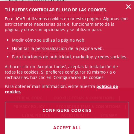
Fri Jul 24 14:00:00 CEST 2026
×
TÚ PUEDES CONTROLAR EL USO DE LAS COOKIES.
BIBLIOTECA | LEGAL NEWS / JURISPRUDENCE |
AWARDS, SCHOLARSHIPS AND GRANTS
En el ICAB utilizamos cookies en nuestra página. Algunas son
estrictamente necesarias para el funcionamiento de la
página, y otros son opcionales y se utilizan para:
Medir cómo se utiliza la página web.
Habilitar la personalización de la página web.
Wed Jul 15 14:00:00 CEST 2026
Para funciones de publicidad, marketing y redes sociales.
Al hacer clic en 'Aceptar todas', aceptas la instalación de
SEE ALL NEWS
todas las cookies. Si prefieres configurar tú mismo / a o
rechazarlas, haz clic en 'Configuración de cookies'.
Para obtener más información, visite nuestra
política de
cookies
.
ETHICAL CODE
COOKIES TERMS & CONDITIONS
PRIVACY POLICY
RECORDING TEMS & CONDITIONS
CONFIGURE COOKIES
LEGAL NOTICE
ACCESSIBILITY
SITEMAP
© Sat Aug 08 17:08:43 CEST 2026 Il·lustre Col·legi de l'Advocacia
ACCEPT ALL
de Barcelona. All rigths reserved