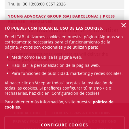
Thu Jul 30 13:03:00 CEST 2026
YOUNG ADVOCACY GROUP (GAJ BARCELONA) | PRESS
×
RELEASE | HEADLINES
TÚ PUEDES CONTROLAR EL USO DE LAS COOKIES.
8th Barcelona International Arbitration
Congress "Quo Vadis Arbitration"
En el ICAB utilizamos cookies en nuestra página. Algunas son
estrictamente necesarias para el funcionamiento de la
(October 22–23, 2026)
página, y otros son opcionales y se utilizan para:
Renowned practitioner Yves Derains will deliver the
Medir cómo se utiliza la página web.
opening keynote address
Habilitar la personalización de la página web.
Wed Jul 29 13:03:00 CEST 2026
Para funciones de publicidad, marketing y redes sociales.
Al hacer clic en 'Aceptar todas', aceptas la instalación de
SEE ALL NEWS
todas las cookies. Si prefieres configurar tú mismo / a o
rechazarlas, haz clic en 'Configuración de cookies'.
Para obtener más información, visite nuestra
política de
cookies
.
ETHICAL CODE
COOKIES TERMS & CONDITIONS
PRIVACY POLICY
RECORDING TEMS & CONDITIONS
CONFIGURE COOKIES