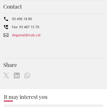
Contact
93 496 18 80
Fax: 93 487 15 70
deganat@icab.cat
Share
It may interest you