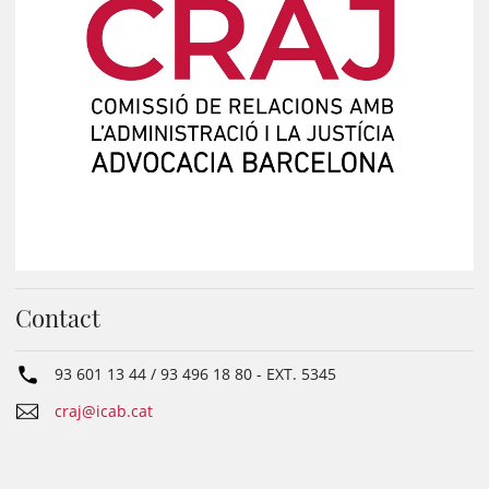
Contact
93 601 13 44 / 93 496 18 80
- EXT.
5345
craj@icab.cat