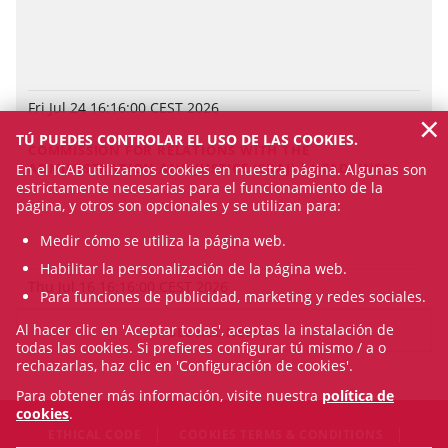
Fri Jul 24 16:16:00 CEST 2026
×
TÚ PUEDES CONTROLAR EL USO DE LAS COOKIES.
COMMISSION FOR RELATIONS WITH THE
ADMINISTRATION AND JUSTICE (CRAJ) | HEADLINES
En el ICAB utilizamos cookies en nuestra página. Algunas son
estrictamente necesarias para el funcionamiento de la
página, y otros son opcionales y se utilizan para:
Medir cómo se utiliza la página web.
Habilitar la personalización de la página web.
Thu Jul 16 16:16:00 CEST 2026
Para funciones de publicidad, marketing y redes sociales.
Al hacer clic en 'Aceptar todas', aceptas la instalación de
SEE ALL NEWS
todas las cookies. Si prefieres configurar tú mismo / a o
rechazarlas, haz clic en 'Configuración de cookies'.
Para obtener más información, visite nuestra
política de
cookies
.
ETHICAL CODE
COOKIES TERMS & CONDITIONS