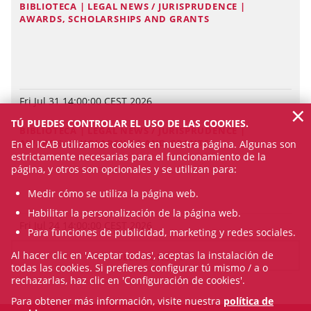
BIBLIOTECA | LEGAL NEWS / JURISPRUDENCE |
AWARDS, SCHOLARSHIPS AND GRANTS
Fri Jul 31 14:00:00 CEST 2026
×
TÚ PUEDES CONTROLAR EL USO DE LAS COOKIES.
BIBLIOTECA | LEGAL NEWS / JURISPRUDENCE |
AWARDS, SCHOLARSHIPS AND GRANTS
En el ICAB utilizamos cookies en nuestra página. Algunas son
estrictamente necesarias para el funcionamiento de la
página, y otros son opcionales y se utilizan para:
Medir cómo se utiliza la página web.
Habilitar la personalización de la página web.
Fri Jul 24 14:00:00 CEST 2026
Para funciones de publicidad, marketing y redes sociales.
Al hacer clic en 'Aceptar todas', aceptas la instalación de
SEE ALL NEWS
todas las cookies. Si prefieres configurar tú mismo / a o
rechazarlas, haz clic en 'Configuración de cookies'.
Para obtener más información, visite nuestra
política de