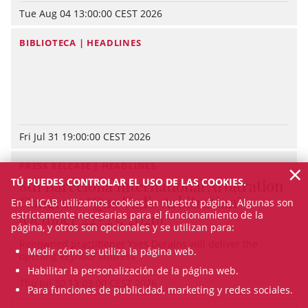
Tue Aug 04 13:00:00 CEST 2026
BIBLIOTECA | HEADLINES
Fri Jul 31 19:00:00 CEST 2026
×
PRESS RELEASE | HEADLINES
8th Barcelona International Arbitration
TÚ PUEDES CONTROLAR EL USO DE LAS COOKIES.
Congress "Quo Vadis Arbitration"
En el ICAB utilizamos cookies en nuestra página. Algunas son
(October 22–23, 2026)
estrictamente necesarias para el funcionamiento de la
página, y otros son opcionales y se utilizan para:
Renowned practitioner Yves Derains will deliver the
Medir cómo se utiliza la página web.
opening keynote address
Habilitar la personalización de la página web.
Thu Jul 30 13:03:00 CEST 2026
Para funciones de publicidad, marketing y redes sociales.