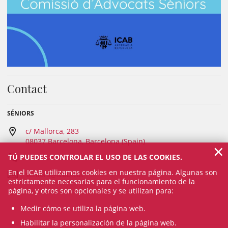
Contact
SÉNIORS
c/ Mallorca, 283
08037 Barcelona, Barcelona (Spain)
×
TÚ PUEDES CONTROLAR EL USO DE LAS COOKIES.
93 496 18 80
En el ICAB utilizamos cookies en nuestra página. Algunas son
seniors@icab.cat
estrictamente necesarias para el funcionamiento de la
página, y otros son opcionales y se utilizan para:
Medir cómo se utiliza la página web.
Habilitar la personalización de la página web.