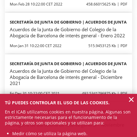
Mon Feb 28 10:22:00 CET 2022
458.66015625 Kb
PDF
SECRETARÍA DE JUNTA DE GOBIERNO | ACUERDOS DE JUNTA
Acuerdos de la Junta de Gobierno del Colegio de la
Abogacía de Barcelona de interés general - Enero 2022
Mon Jan 31 10:22:00 CET 2022
515.9453125 Kb
PDF
SECRETARÍA DE JUNTA DE GOBIERNO | ACUERDOS DE JUNTA
Acuerdos de la Junta de Gobierno del Colegio de la
Abogacía de Barcelona de interés general - Diciembre
2021
Fri Dec 31 10:22:00 CET 2021
492.5341796875 Kb
PDF
×
TÚ PUEDES CONTROLAR EL USO DE LAS COOKIES.
SECRETARÍA DE JUNTA DE GOBIERNO | ACUERDOS DE JUNTA
En el ICAB utilizamos cookies en nuestra página. Algunas son
estrictamente necesarias para el funcionamiento de la
Acuerdos de la Junta de Gobierno del Colegio de la
página, y otros son opcionales y se utilizan para:
Abogacía de Barcelona de interés general - Noviembre
2021
Medir cómo se utiliza la página web.