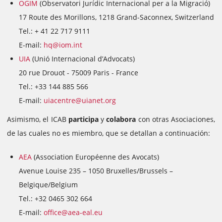
OGIM
(Observatori Jurídic Internacional per a la Migració)
17 Route des Morillons, 1218 Grand-Saconnex, Switzerland
Tel.: + 41 22 717 9111
E-mail:
hq@iom.int
UIA
(Unió Internacional d’Advocats)
20 rue Drouot - 75009 Paris - France
Tel.: +33 144 885 566
E-mail:
uiacentre@uianet.org
Asimismo, el ICAB
participa
y
colabora
con otras Asociaciones,
de las cuales no es miembro, que se detallan a continuación:
AEA
(Association Européenne des Avocats)
Avenue Louise 235 – 1050 Bruxelles/Brussels –
Belgique/Belgium
Tel.: +32 0465 302 664
E-mail:
office@aea-eal.eu