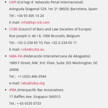
CAPI
(Col·legi d´Advocats Penal Internacional)
Avinguda Diagonal 529, 1er 2ª, 08029, Barcelona, Spain
Tel.: +34 93 405 14 24
E-mail:
info@bpi-icb.com
CCBE
(Council of Bars and Law Societies of Europe)
Rue Joseph II, 40 / 8, 1000 Brussels, Belgium
Tel.: +32-2-234 65 10, Fax: +32-2-234 65 11
E-mail:
ccbe@ccbe.eu
IABA-FIA
(Federación Interamercana de Abogados)
1889 F Street, NW, 3rd. Floor, Suite 355 Washington, DC
20006
Tel.: +1 (202) 466-5944
e-mail:
iaba@iaba.org
IPBA
(Interpacific Bar Association)
17 Raffles Ave, Singapur 049315
Tel.: + 65 6535 0733