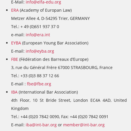
E-Mail:
info@elfa-edu.org
ERA
(Academy of Europan Law)
Metzer Allee 4, D-54295 Trier, GERMANY
Tel.: + 49 (0)651 937 37 0
e-mail:
info@era.int
EYBA
(European Young Bar Association)
E-mail:
info@eyba.org
FBE
(Fédération des Barreaux d’Europe)
3, rue du Général Frère 67000 STRASBOURG, France
Tel.: +33 (0)3 88 37 12 66
E-mail :
fbe@fbe.org
IBA
(International Bar Association)
4th Floor, 10 St Bride Street, London EC4A 4AD, United
Kingdom
Tel.: +44 (0)20 7842 0090, Fax: +44 (0)20 7842 0091
E-mail:
iba@int-bar.org
or
member@int-bar.org