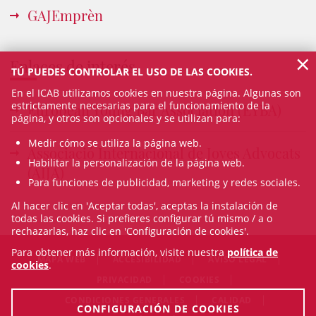
GAJEmprèn
×
Enlaces de interés
TÚ PUEDES CONTROLAR EL USO DE LAS COOKIES.
En el ICAB utilizamos cookies en nuestra página. Algunas son
estrictamente necesarias para el funcionamiento de la
European Young Bar Association (EYBA)
página, y otros son opcionales y se utilizan para:
Medir cómo se utiliza la página web.
Associació Internacional de Joves Advocats
Habilitar la personalización de la página web.
(AIJA)
Para funciones de publicidad, marketing y redes sociales.
Al hacer clic en 'Aceptar todas', aceptas la instalación de
todas las cookies. Si prefieres configurar tú mismo / a o
rechazarlas, haz clic en 'Configuración de cookies'.
Para obtener más información, visite nuestra
política de
MAPA WEB
ACCESIBILIDAD
AVISO LEGAL
cookies
.
PRIVACIDAD
COOKIES
CONDICIONES GENERALES
CALIDAD
CONFIGURACIÓN DE COOKIES