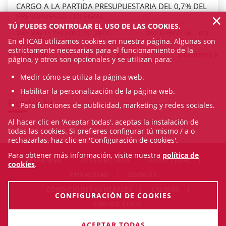
CARGO A LA PARTIDA PRESUPUESTARIA DEL 0,7% DEL
×
PRESUPUESTO COLEGIAL
TÚ PUEDES CONTROLAR EL USO DE LAS COOKIES.
Mon May 15 15:01:00 CEST 2023
384.3046875 Kb
PDF
En el ICAB utilizamos cookies en nuestra página. Algunas son
estrictamente necesarias para el funcionamiento de la
1
2
3
4
5
ANTERIOR
SIGUIENTE
página, y otros son opcionales y se utilizan para:
Medir cómo se utiliza la página web.
Habilitar la personalización de la página web.
Contacta
Para funciones de publicidad, marketing y redes sociales.
Al hacer clic en 'Aceptar todas', aceptas la instalación de
todas las cookies. Si prefieres configurar tú mismo / a o
rechazarlas, haz clic en 'Configuración de cookies'.
Para obtener más información, visite nuestra
política de
MAPA WEB
ACCESIBILIDAD
AVISO LEGAL
cookies
.
PRIVACIDAD
COOKIES
CONDICIONES GENERALES
CALIDAD
CONFIGURACIÓN DE COOKIES
CÓDIGO ÉTICO
© Sat Aug 08 13:59:22 CEST 2026 Il·lustre Col·legi de l'Advocacia
ACEPTAR TODAS