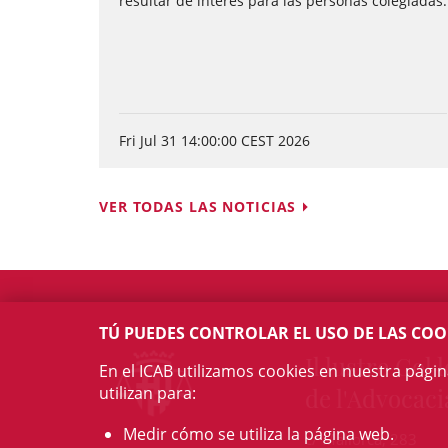
resultar de interés para las personas colegiadas.
Fri Jul 31 14:00:00 CEST 2026
VER TODAS LAS NOTICIAS
TÚ PUEDES CONTROLAR EL USO DE LAS COO
Il·lustre Col·l
En el ICAB utilizamos cookies en nuestra pági
utilizan para:
de l'Advocaci
Medir cómo se utiliza la página web.
c/ Mallorca, 283