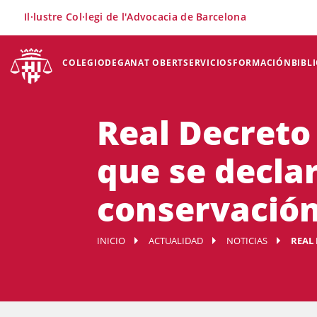
×
Il·lustre Col·legi de l'Advocacia de Barcelona
COLEGIO
DEGANAT OBERT
SERVICIOS
FORMACIÓN
BIBL
Real Decreto 
que se decla
conservación, 
INICIO
ACTUALIDAD
NOTICIAS
REAL 