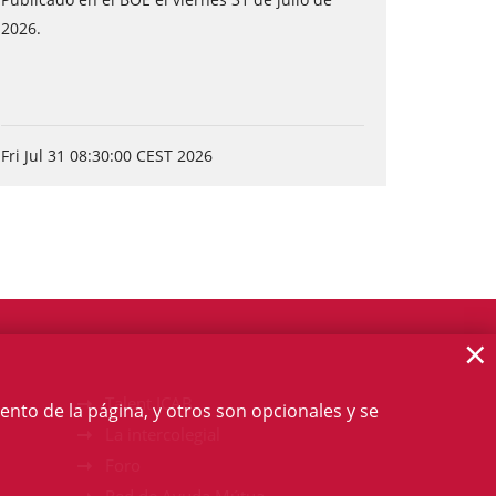
2026.
Fri Jul 31 08:30:00 CEST 2026
×
Talent ICAB
ento de la página, y otros son opcionales y se
La intercolegial
Foro