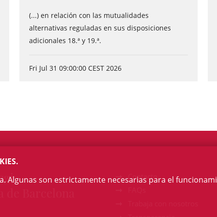
(...) en relación con las mutualidades
alternativas reguladas en sus disposiciones
adicionales 18.ª y 19.ª.
Fri Jul 31 09:00:00 CEST 2026
KIES.
egi
Contacto
na. Algunas son estrictamente necesarias para el funcionami
a de Barcelona
FAQs
Trabaja con nosotros