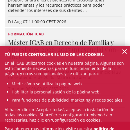
herramientas y los recursos prácticos para poder
defender los intereses de sus clientes ...
Fri Aug 07 11:00:00 CEST 2026
FORMACIÓN ICAB
Máster ICAB en Derecho de Familia y
×
Sucesiones 2026-2027 (presencial y on-
TÚ PUEDES CONTROLAR EL USO DE LAS COOKIES.
line)
En el ICAB utilizamos cookies en nuestra página. Algunas son
El ICAB prepara una nueva edición del Máster en Derecho
estrictamente necesarias para el funcionamiento de la
de Familia y Sucesiones para el curso 2026-27. Inicio el 28
página, y otros son opcionales y se utilizan para:
de septiembre de 2026. ¡Matrícula abierta!
Medir cómo se utiliza la página web.
Thu Aug 06 08:00:00 CEST 2026
Habilitar la personalización de la página web.
Para funciones de publicidad, marketing y redes sociales.
VER TODAS LAS NOTICIAS
Al hacer clic en 'Aceptar todas', aceptas la instalación de
todas las cookies. Si prefieres configurar tú mismo / a o
rechazarlas, haz clic en 'Configuración de cookies'.
Para obtener más información, visite nuestra
política de