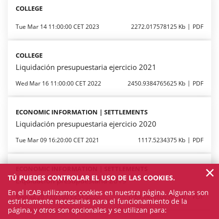
COLLEGE
Tue Mar 14 11:00:00 CET 2023
2272.017578125 Kb
PDF
COLLEGE
Liquidación presupuestaria ejercicio 2021
Wed Mar 16 11:00:00 CET 2022
2450.9384765625 Kb
PDF
ECONOMIC INFORMATION | SETTLEMENTS
Liquidación presupuestaria ejercicio 2020
Tue Mar 09 16:20:00 CET 2021
1117.5234375 Kb
PDF
×
ECONOMIC INFORMATION | SETTLEMENTS
TÚ PUEDES CONTROLAR EL USO DE LAS COOKIES.
Liquidación presupuestaria 2019
En el ICAB utilizamos cookies en nuestra página. Algunas son
Mon Jul 20 13:05:00 CEST 2020
1769.7412109375 Kb
PDF
estrictamente necesarias para el funcionamiento de la
página, y otros son opcionales y se utilizan para: