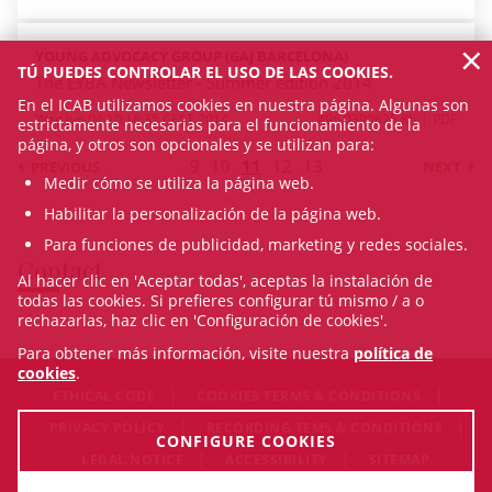
×
YOUNG ADVOCACY GROUP (GAJ BARCELONA)
TÚ PUEDES CONTROLAR EL USO DE LAS COOKIES.
The EYBA Newsletter - Summer edition 2014
En el ICAB utilizamos cookies en nuestra página. Algunas son
Wed Jun 04 10:16:35 CEST 2014
496.0390625 Kb
PDF
estrictamente necesarias para el funcionamiento de la
página, y otros son opcionales y se utilizan para:
9
10
11
12
13
PREVIOUS
NEXT
Medir cómo se utiliza la página web.
Habilitar la personalización de la página web.
Para funciones de publicidad, marketing y redes sociales.
Contact
Al hacer clic en 'Aceptar todas', aceptas la instalación de
todas las cookies. Si prefieres configurar tú mismo / a o
rechazarlas, haz clic en 'Configuración de cookies'.
Para obtener más información, visite nuestra
política de
cookies
.
ETHICAL CODE
COOKIES TERMS & CONDITIONS
PRIVACY POLICY
RECORDING TEMS & CONDITIONS
CONFIGURE COOKIES
LEGAL NOTICE
ACCESSIBILITY
SITEMAP