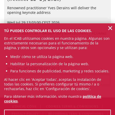
Renowned practitioner Yves Derains will deliver the
opening keynote address
Wed Jul 29 13:03:00 CEST 2026
×
TÚ PUEDES CONTROLAR EL USO DE LAS COOKIES.
YOUNG ADVOCACY GROUP (GAJ BARCELONA) | ALUMNI
EPJ
En el ICAB utilizamos cookies en nuestra página. Algunas son
estrictamente necesarias para el funcionamiento de la
página, y otros son opcionales y se utilizan para:
Medir cómo se utiliza la página web.
Habilitar la personalización de la página web.
Wed Dec 10 10:00:00 CET 2025
Para funciones de publicidad, marketing y redes sociales.
Al hacer clic en 'Aceptar todas', aceptas la instalación de
SEE ALL NEWS
todas las cookies. Si prefieres configurar tú mismo / a o
rechazarlas, haz clic en 'Configuración de cookies'.
Para obtener más información, visite nuestra
política de
cookies
.
ETHICAL CODE
COOKIES TERMS & CONDITIONS
PRIVACY POLICY
RECORDING TEMS & CONDITIONS