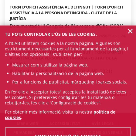
TORN D'OFICI I ASSISTÈNCIA AL DETINGUT | TORN D’OFICI I
ASSISTÈNCIA A LA PERSONA DETINGUDA - CIUTAT DE LA
JUSTÍCIA
Documentació III Congrés de l'Advocacia d'Ofici (2021)
×
TU POTS CONTROLAR L'ÚS DE LES COOKIES.
Wed Apr 07 22:22:00 CEST 2021
5281.5322265625 Kb
ZIP
A l’ICAB utilitzem cookies a la nostra pàgina. Algunes són
estrictament necessàries per al funcionament de la pàgina, i
TORN D'OFICI I ASSISTÈNCIA AL DETINGUT | TORN D’OFICI I
d'altres són opcionals i s'utilitzen per:
ASSISTÈNCIA A LA PERSONA DETINGUDA - CIUTAT DE LA
JUSTÍCIA
Mesurar com s'utilitza la pàgina web.
III Congrés de l'Advocacia d'Ofici (ON-LINE, 2021)
Habilitar la personalització de la pàgina web.
Thu Mar 18 15:30:00 CET 2021
6130.916015625 Kb
PDF
Per a funcions de publicitat, màrqueting i xarxes socials.
En fer clic a 'Acceptar totes', acceptes la instal·lació de totes
1
2
3
4
ANTERIOR
SEGÜENT
les cookies. Si prefereixes configurar-les tu mateix/a o
rebutjar-les, fes clic a 'Configuració de cookies'.
Per obtenir més informació, visita la nostra
política de
cookies
.
MAPA WEB
ACCESSIBILITAT
AVÍS LEGAL
PRIVADESA
COOKIES
CONDICIONS GENERALS