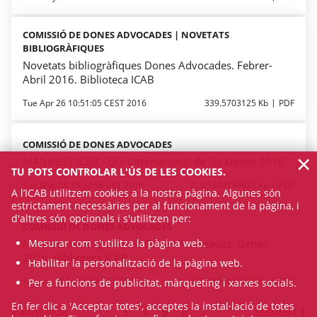
COMISSIÓ DE DONES ADVOCADES | NOVETATS
BIBLIOGRÀFIQUES
Novetats bibliogràfiques Dones Advocades. Febrer-
Abril 2016. Biblioteca ICAB
Tue Apr 26 10:51:05 CEST 2016
339.5703125 Kb
PDF
COMISSIÓ DE DONES ADVOCADES
×
MANIFEST ICAB - Dia Internacional de les Dones 2016
TU POTS CONTROLAR L'ÚS DE LES COOKIES.
Tue Mar 08 15:52:56 CET 2016
213.5244140625 Kb
PDF
A l’ICAB utilitzem cookies a la nostra pàgina. Algunes són
estrictament necessàries per al funcionament de la pàgina, i
d'altres són opcionals i s'utilitzen per:
COMISSIÓ DE DONES ADVOCADES
Novetats bibliogràfiques Dones Advocades. Gener
Mesurar com s'utilitza la pàgina web.
2016. Biblioteca ICAB
Habilitar la personalització de la pàgina web.
Tue Jan 19 11:18:08 CET 2016
212.4189453125 Kb
PDF
Per a funcions de publicitat, màrqueting i xarxes socials.
En fer clic a 'Acceptar totes', acceptes la instal·lació de totes
3
4
5
6
7
ANTERIOR
SEGÜENT