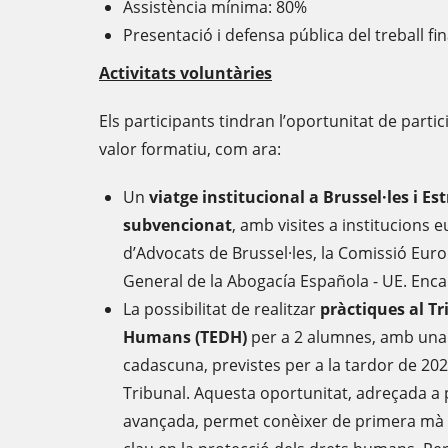
Assistència mínima: 80%
Presentació i defensa pública del treball fin
Activitats voluntàries
Els participants tindran l’oportunitat de partici
valor formatiu, com ara:
Un
viatge institucional a Brussel·les i Es
subvencionat
, amb visites a institucions 
d’Advocats de Brussel·les, la Comissió Euro
General de la Abogacía Española - UE. Encar
La possibilitat de realitzar
pràctiques al Tr
Humans (TEDH)
per a 2 alumnes, amb una
cadascuna, previstes per a la tardor de 2026
Tribunal. Aquesta oportunitat, adreçada a 
avançada, permet conèixer de primera mà e