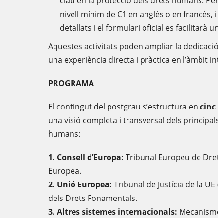
clau en la protecció dels drets humans. Per 
nivell mínim de C1 en anglès o en francès, 
detallats i el formulari oficial es facilitarà 
Aquestes activitats poden ampliar la dedicació 
una experiència directa i pràctica en l’àmbit 
PROGRAMA
El contingut del postgrau s’estructura en
cinc
una visió completa i transversal dels principal
humans:
1. Consell d’Europa:
Tribunal Europeu de Dret
Europea.
2. Unió Europea:
Tribunal de Justícia de la UE 
dels Drets Fonamentals.
3. Altres sistemes internacionals:
Mecanismes