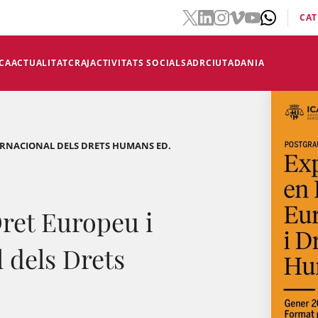
CAT
CA
ACTUALITAT
CRAJ
ACTIVITATS SOCIALS
ADR
CIUTADANIA
ERNACIONAL DELS DRETS HUMANS ED.
ret Europeu i
 dels Drets