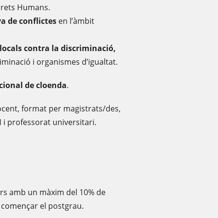
 Drets Humans.
va de conflictes
en l’àmbit
locals contra la discriminació,
iminació i organismes d’igualtat.
ucional de cloenda
.
cent, format per magistrats/des,
i professorat universitari.
curs amb un màxim del 10% de
 començar el postgrau.