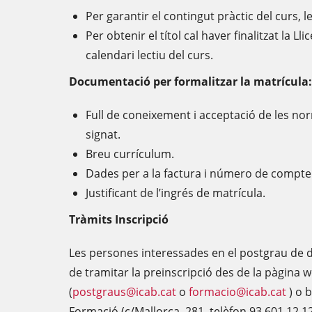
Per garantir el contingut pràctic del curs, l
Per obtenir el títol cal haver finalitzat la Ll
calendari lectiu del curs.
Documentació per formalitzar la matrícula:
Full de coneixement i acceptació de les n
signat.
Breu currículum.
Dades per a la factura i número de compte 
Justificant de l’ingrés de matrícula.
Tràmits Inscripció
Les persones interessades en el postgrau de 
de tramitar la preinscripció des de la pàgina w
(
postgraus@icab.cat
o
formacio@icab.cat
) o 
Formació (c/Mallorca, 281, telèfon 93 601 12 12