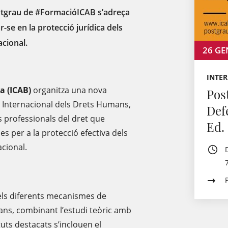
ostgrau de #FormacióICAB s’adreça
r-se en la protecció jurídica dels
acional.
26
GE
INTE
na (ICAB)
organitza una nova
Pos
a Internacional dels Drets Humans,
Def
s professionals del dret que
Ed.
es per a la protecció efectiva dels
cional.
 els diferents mecanismes de
ans, combinant l’estudi teòric amb
uts destacats s’inclouen el