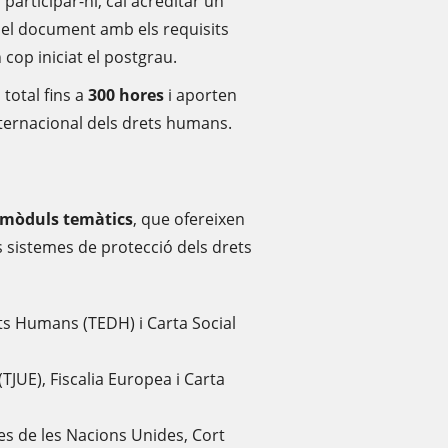
participar-hi, cal acreditar un
i el document amb els requisits
un cop iniciat el postgrau.
total fins a
300 hores
i aporten
internacional dels drets humans.
 mòduls temàtics
, que ofereixen
s sistemes de protecció dels drets
s Humans (TEDH) i Carta Social
(TJUE), Fiscalia Europea i Carta
 de les Nacions Unides, Cort