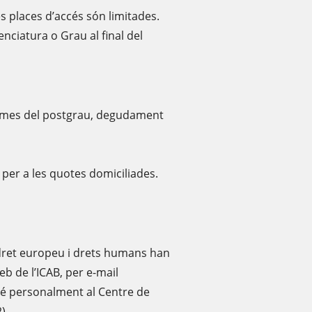
es places d’accés són limitades.
icenciatura o Grau al final del
ormes del postgrau, degudament
per a les quotes domiciliades.
dret europeu i drets humans han
eb de l’ICAB, per e-mail
bé personalment al Centre de
).