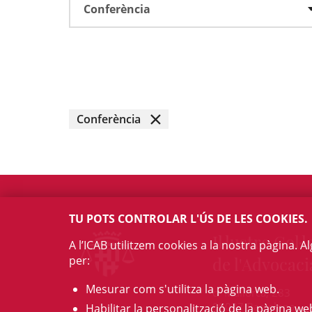
Conferència
Conferència
TU POTS CONTROLAR L'ÚS DE LES COOKIES.
Il·lustre Col·l
A l’ICAB utilitzem cookies a la nostra pàgina. 
per:
de l'Advocaci
Mesurar com s'utilitza la pàgina web.
c/ Mallorca, 283
08037 Barcelona
Habilitar la personalització de la pàgina we