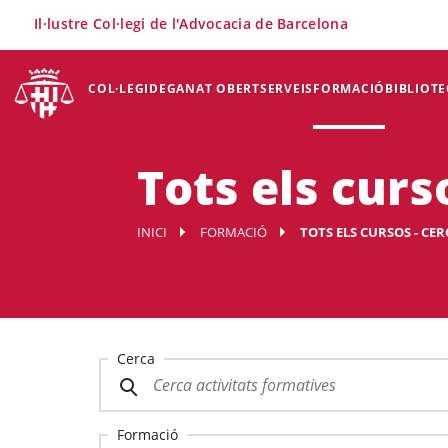
×
Il·lustre Col·legi de l'Advocacia de Barcelona
COL·LEGI
DEGANAT OBERT
SERVEIS
FORMACIÓ
BIBLIOTE
Tots els curs
INICI
FORMACIÓ
TOTS ELS CURSOS - CE
Cerca
Formació