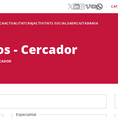
CAT
CA
ACTUALITAT
CRAJ
ACTIVITATS SOCIALS
ADR
CIUTADANIA
os - Cercador
RCADOR
Especialitat