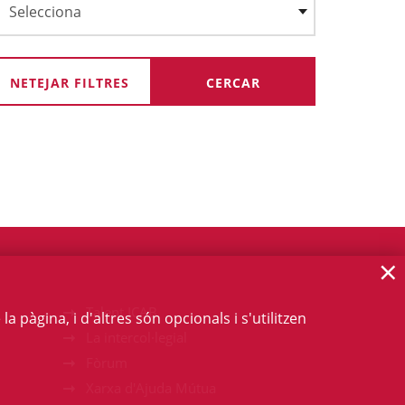
NETEJAR FILTRES
×
Talent ICAB
 pàgina, i d'altres són opcionals i s'utilitzen
La intercol·legial
Fòrum
Xarxa d'Ajuda Mútua